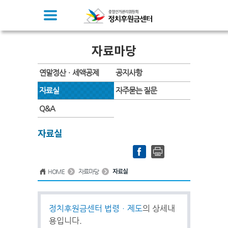
자료마당
연말정산ㆍ세액공제
공지사항
자료실
자주묻는 질문
Q&A
자료실
HOME
자료마당
자료실
정치후원금센터 법령ㆍ제도
의 상세내
용입니다.