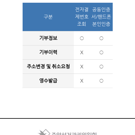
전자결
공동인증
구분
제번호
서/핸드폰
조회
본인인증
기부정보
○
○
기부이력
X
○
주소변경 및 취소요청
X
○
영수발급
X
○